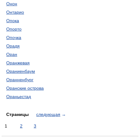
Онон
Онтарио
Опока
Опорто
Опочка
Орадя
Оран
Оранжевая
Ораниенбаум
Оранненбург
Оранские острова
Ораньестад
Страницы
следующая
→
1
2
3