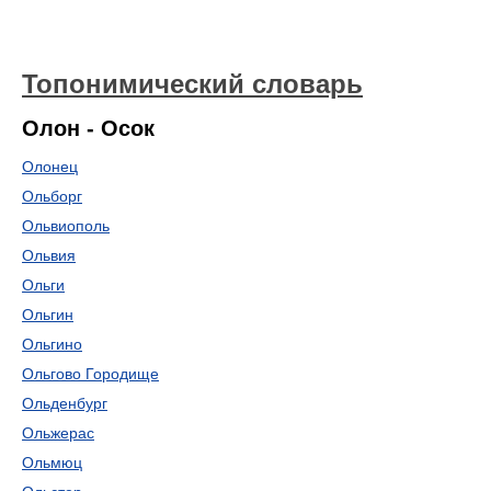
Топонимический словарь
Олон - Осок
Олонец
Ольборг
Ольвиополь
Ольвия
Ольги
Ольгин
Ольгино
Ольгово Городище
Ольденбург
Ольжерас
Ольмюц