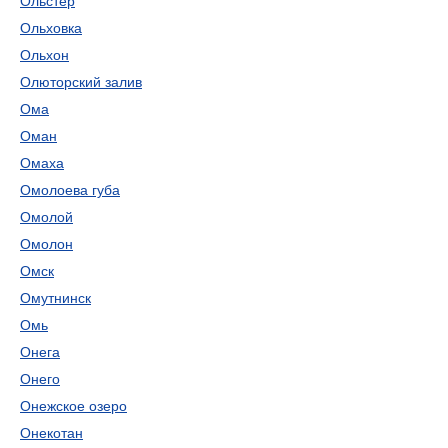
Ольстер
Ольховка
Ольхон
Олюторский залив
Ома
Оман
Омаха
Омолоева губа
Омолой
Омолон
Омск
Омутнинск
Омь
Онега
Онего
Онежское озеро
Онекотан